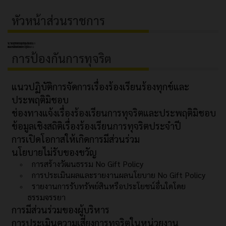
หัวหน้าส่วนราชการ
นายสุรเชษฐ ลือแมะ
นางสาววารดา เจ๊ะแว
นางวรรณนา บูแมนิแล
น.ส.อุทิศา มะหะหมัด
รองปลัด อบต.ปูโยะ
หัวหน้าสำนักปลัด
ผอ.กองสวัสดิการสังคม
ผอ.กองคลัง
การป้องกันการทุจริต
แนวปฏิบัติการจัดการเรื่องร้องเรียนร้องทุกข์และ
ประพฤติมิชอบ
ช่องทางแจ้งเรื่องร้องเรียนการทุจริตและประพฤติมิชอบ
ข้อมูลเชิงสถิติเรื่องร้องเรียนการทุจริตประจำปี
การเปิดโอกาสให้เกิดการมีส่วนร่วม
นโยบายไม่รับของขวัญ
การสร้างวัฒนธรรม No Gift Policy
การประเมินผลและรายงานผลนโยบาย No Gift Policy
รายงานการรับทรัพย์สินหรือประโยชน์อื่นใดโดย
ธรรมจรรยา
การมีส่วนร่วมของผู้บริหาร
การประเมินความเสี่ยงการทุจริตในหน่วยงาน