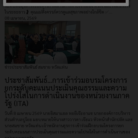
ระทบต่อสุขภาพของทารก ทั้งด้านการหายใจ สมอง หัวใจ และพัฒนาการ
ในระยะยาว🤰 คุณแม่ตั้งครรภ์ควรดูแลสุขภาพอย่างใกล้ชิด ✅…
08 เมษายน, 2569
ข่าวประชาสัมพันธ์
สมชาย หวัดแท่น
ประชาสัมพันธ์...การเข้าร่วมอบรมโครงการ
ยกระดับคะแนนประเมินคุณธรรมและความ
โปร่งใสในการดำเนินงานของหน่วยงานภาค
รัฐ (ITA)
วันที่ 8 เมษายน 2569 นายอิสมาแอล หะยีเจ๊ะอาแซ นายกองค์การบริหาร
ส่วนตำบลปูโยะ มอบหมายให้นางสาววารดา เจ๊ะแว หัวหน้าสำนักปลัด และ
นายสมชาย หวัดแท่น เจ้าพนักงานธุรการ เข้าร่วมฝึกอบรมโครงการยก
ระดับคะแนนการประเมินคุณธรรมและความโปรงใสในการดำเนินงานของ
หน่วยงานภาครัฐ…