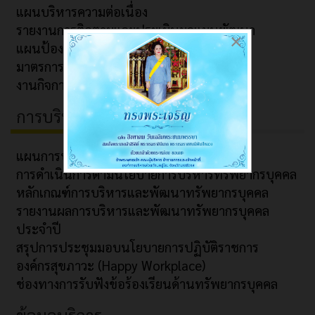
แผนบริหารความต่อเนื่อง
รายงานการติดตามและประเมินผลแผนพัฒนา
×
แผนป้องกันและปราบปรามการทุจริต
มาตรการประหยัดพลังงาน
งานกิจการสภา
การบริหารทรัพยากรบุคคล
แผนการบริหารและพัฒนาทรัพยากรบุคคล
การดำเนินการตามนโยบายการบริหารทรัพยากรบุคคล
หลักเกณฑ์การบริหารและพัฒนาทรัพยากรบุคคล
รายงานผลการบริหารและพัฒนาทรัพยากรบุคคล
ประจำปี
สรุปการประชุมมอบนโยบายการปฏิบัติราชการ
องค์กรสุขภาวะ (Happy Workplace)
ช่องทางการรับฟังข้อร้องเรียนด้านทรัพยากรบุคคล
ข้อมูลบริการ