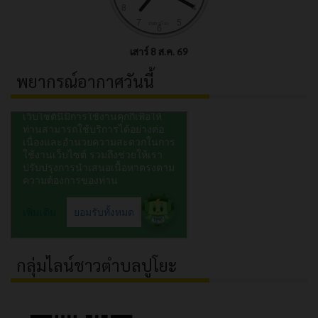
เสาร์ 8 ส.ค. 69
พยากรณ์อากาศวันนี้
กลุ่มไลน์ชาวตำบลปูโยะ