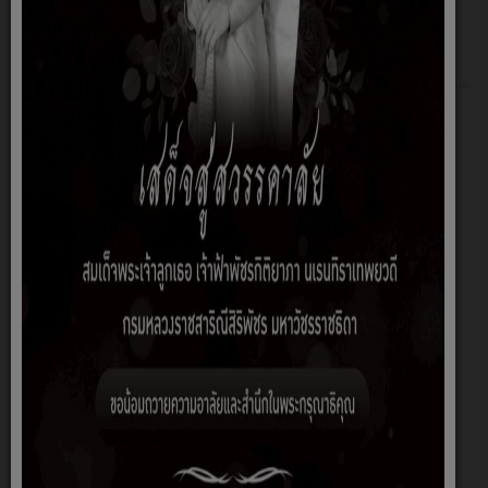
เกี่ยวกับหน่วยงาน
โครงสร้างองค์กร
คณะผู้บริหาร
สำนักปลัด
กองคลัง
กองสวัสดิการสังคม
กองการศึกษา
กองช่าง
หน่วยตรวจสอบภายใน
ประวัติความเป็นมา
วิสัยทัศน์/พันธกิจ
สรุปอำนาจหน้าที่
นโยบายการบริหารงาน
สภาพและข้อมูลพื้นฐาน
หน่วยตรวจสอบภายใน
ITA 2567