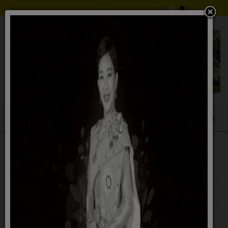
#
Questions
Click to Order
ต้องการขอน้ำอุปโภค-บริโภค ต้องทำยังไง
1
ครับ?
ฉันจะสามารถเข้ามาชำระภาษีที่ดินและสิ่ง
2
ปลูกสร้างได้เมื่อไหร่?
สามารถติดต่อ อบต.ปูโยะ ได้ทางไหนบ้าง
3
ค่ะ?