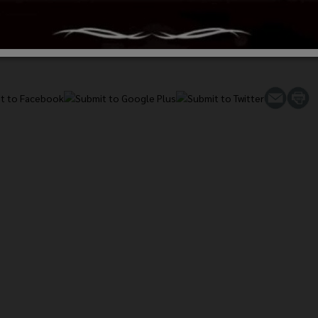
py Family การส่งเสริมสถาบันครอบครัวที่อบอุ่นและมั่นคง