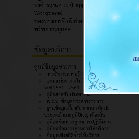
องค์กรสุขภาวะ (Happy
Workplace)
ช่องทางการรับฟังข้อร้องเรียนด้าน
ทรัพยากรบุคคล
ข้อมูลบริการ
ศูนย์ข้อมูลข่าวสาร
การจัดการความรู้ (KM)
แผนแม่บทเทคโนโลยีสารสนเทศ
พ.ศ.2561 - 2563
คู่มือสำหรับประชาชน
พ.ร.บ. ข้อมูลข่าวสารราชการ
ฐานข้อมูลเกี่ยวกับ ศาสนา ศิลปะ
ประเพณี และภูมิปัญญาท้องถิ่น
คู่มือหรือมาตรฐานการปฏิบัติงาน
คู่มือหรือมาตรฐานการให้บริการ
ข้อมูลเชิงสถิติการให้บริการ