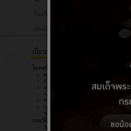
Home
ร้องเรียนการทุจริตและประพฤติมิชอบ
กล
Q&Aเว็บบอร์ด
ติดต่อเรา
ลงนามถวาย
เกี่ยวกับหน่วยงาน
องค์
1. Hap
โครงสร้างองค์กร
คณะผู้บริหาร
2. Hap
สำนักปลัด
กองคลัง
3. Hap
กองสวัสดิการสังคม
4. Hap
กองการศึกษา
กองช่าง
5. Hap
หน่วยตรวจสอบภายใน
6. Hap
ประวัติความเป็นมา
วิสัยทัศน์/พันธกิจ
7. Hap