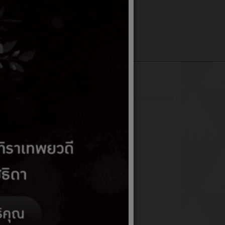
มคิดเห็น
จองคิวออนไลน์
ถ
จ่าย