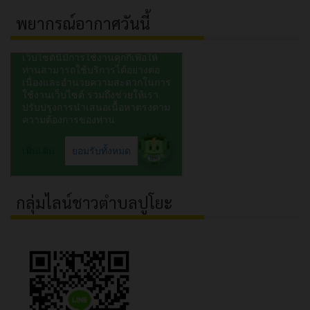
พยากรณ์อากาศวันนี้
กลุ่มไลน์ชาวตำบลปูโยะ