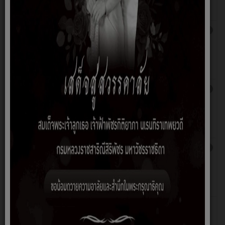
หวัด
แท่น
ประชาสัมพันธ์...การรวบรวมขยะอันตรายใน
เขียน
ฮิต: 1658
ชุมชน
โดย
สมชาย
หวัด
แท่น
ประชาสัมพันธ์...26 มิถุนายน วันต่อต้านยาเสพ
เขียน
ฮิต: 1324
ติดโลก
โดย
สมชาย
หวัด
แท่น
ประชาสัมพันธ์...โครงการเงินอุดหนุนเพื่อการ
เขียน
ฮิต: 1380
เลี้ยงดูเด็กแรกเกิด จากกรมกิจการเด็กและ
โดย
เยาวชน กระทรวงการพัฒนาสังคมและความ
สมชาย
มั่นคงของมนุษย์
หวัด
แท่น
ประชาสัมพันธ์..โครงการส่งเสริมเเละพัฒนา
เขียน
ฮิต: 234
คุณภาพชีวิตคนพิการและผู้ดูเเลประจำปี
โดย