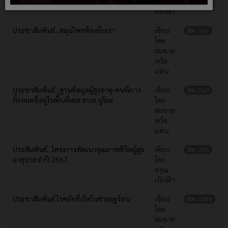
2567
อรุณ
เบิกฟ้า
ประชาสัมพันธ์...สมุนไพรท้องถิ่นเรา
เขียน
ฮิต: 966
โดย
สมชาย
หวัด
แท่น
ประชาสัมพันธ์...ฐานข้อมูลผู้สูงอายุ-คนพิการ
เขียน
ฮิต: 760
ทั้งหมดที่อยู่ในพื้นที่เขต อบต.ปูโยะ
โดย
สมชาย
หวัด
แท่น
ประสัมพันธ์...โครงการพัฒนาคุณภาพชีวิตผู้สูง
เขียน
ฮิต: 236
อายุประจำปี 2567
โดย
อรุณ
เบิกฟ้า
ประชาสัมพันธ์ โรคภัยที่เกิดในช่วงฤดูร้อน
เขียน
ฮิต: 1593
โดย
สมชาย