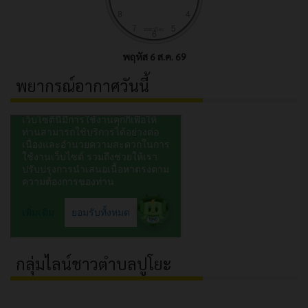
พฤหัส 6 ส.ค. 69
พยากรณ์อากาศวันนี้
กลุ่มไลน์ชาวตำบลปูโยะ