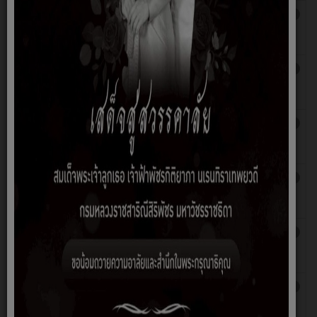
ประกาศ...เรื่องการขยายกำหนดเวลาดำเนิน
เขียนโดย
ฮิต: 1049
การตามพระราชบัญญัติภาษีที่ดินและสิ่ง
สมชาย
ปลูกสร้าง ประจำปี 2566
หวัดแท่น
ประชาสัมพันธ์กรณีที่มีการเปลี่ยนแปลงการ
เขียนโดย
ฮิต: 1067
ใช้ประโยชน์ที่ดิน
สมชาย
หวัดแท่น
ประชาสัมพันธ์เชิญชวนผู้สูงอายุลงทะเบียน
เขียนโดย
ฮิต: 2135
รับเบี้ยยังชีพผู้สูงอายุประจำปีงบประมาณ
สมชาย
2567
หวัดแท่น
ประชาสัมพันธ์...การจ้างงานคนพิการ
เขียนโดย
ฮิต: 1113
สมชาย
หวัดแท่น
กิจกรรมวันพระราชทานธงชาติไทย ๒๘
เขียนโดย
ฮิต: 1132
กันยายน ๒๕๖๕
สมชาย
หวัดแท่น
ประชาสัมพันธ์โครงการลงทะเบียนเพื่อ
เขียนโดย
ฮิต: 1222
สวัสดิการแห่งรัฐ ปี 2565
ฉัตรชัย
สุริยรัชนี