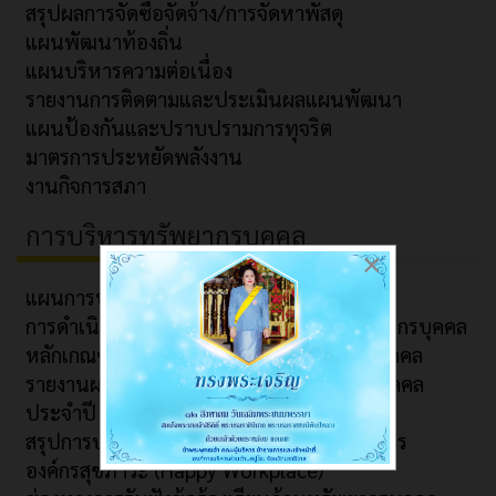
สรุปผลการจัดซื้อจัดจ้าง/การจัดหาพัสดุ
แผนพัฒนาท้องถิ่น
แผนบริหารความต่อเนื่อง
รายงานการติดตามและประเมินผลแผนพัฒนา
แผนป้องกันและปราบปรามการทุจริต
มาตรการประหยัดพลังงาน
งานกิจการสภา
การบริหารทรัพยากรบุคคล
×
แผนการบริหารและพัฒนาทรัพยากรบุคคล
การดำเนินการตามนโยบายการบริหารทรัพยากรบุคคล
หลักเกณฑ์การบริหารและพัฒนาทรัพยากรบุคคล
รายงานผลการบริหารและพัฒนาทรัพยากรบุคคล
ประจำปี
สรุปการประชุมมอบนโยบายการปฏิบัติราชการ
องค์กรสุขภาวะ (Happy Workplace)