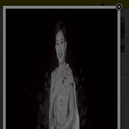
แสดง
#
ชื่อ
ผู้เขียน
ฮิต
ประชาสัมพันธ์...โครงการครอบครัวสัมพันธ์
เขียนโดย
ฮิต: 915
ประจำปี ๒๕๖๕
ฉัตรชัย
สุริยรัชนี