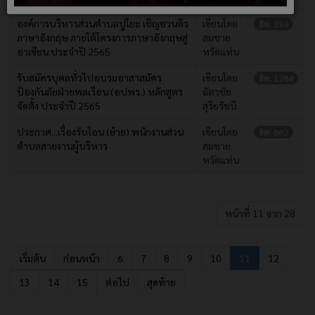
องค์การบริหารส่วนตำบลปูโยะ เชิญชวนติว
เขียนโดย
ฮิต: 994
ภาษาอังกฤษ ภายใต้โครงการภาษาอังกฤษสู่
สมชาย
อาเซียน ประจำปี 2565
หวัดแท่น
รับสมัครบุคลทั่วไปอบรมอาสาสมัคร
เขียนโดย
ฮิต: 1284
ป้องกันภัยฝ่ายพลเรือน (อปพร.) หลักสูตร
ฉัตรชัย
จัดตั้ง ประจำปี 2565
สุริยรัชนี
ประกาศ...เรื่องรับโอน (ย้าย) พนักงานส่วน
เขียนโดย
ฮิต: 882
ตำบลสายงานผู้บริหาร
สมชาย
หวัดแท่น
หน้าที่ 11 จาก 28
เริ่มต้น
ก่อนหน้า
6
7
8
9
10
11
12
13
14
15
ต่อไป
สุดท้าย